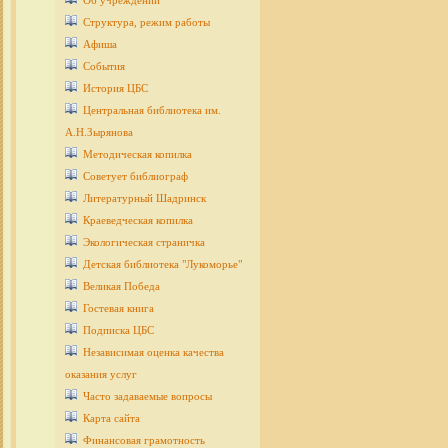
Об учреждении
Структура, режим работы
Афиша
События
История ЦБС
Центральная библиотека им.
А.Н.Зырянова
Методическая копилка
Советует библиограф
Литературный Шадринск
Краеведческая копилка
Экологическая страничка
Детcкая библиотека "Лукоморье"
Великая Победа
Гостевая книга
Подписка ЦБС
Независимая оценка качества
оказания услуг
Часто задаваемые вопросы
Карта сайта
Финансовая грамотность