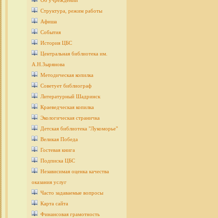
Об учреждении
Структура, режим работы
Афиша
События
История ЦБС
Центральная библиотека им.
А.Н.Зырянова
Методическая копилка
Советует библиограф
Литературный Шадринск
Краеведческая копилка
Экологическая страничка
Детcкая библиотека "Лукоморье"
Великая Победа
Гостевая книга
Подписка ЦБС
Независимая оценка качества
оказания услуг
Часто задаваемые вопросы
Карта сайта
Финансовая грамотность