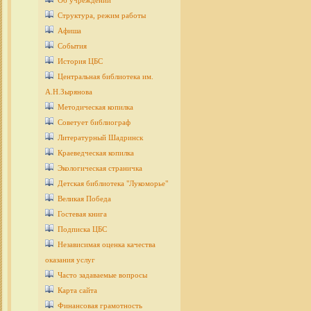
Об учреждении
Структура, режим работы
Афиша
События
История ЦБС
Центральная библиотека им.
А.Н.Зырянова
Методическая копилка
Советует библиограф
Литературный Шадринск
Краеведческая копилка
Экологическая страничка
Детcкая библиотека "Лукоморье"
Великая Победа
Гостевая книга
Подписка ЦБС
Независимая оценка качества
оказания услуг
Часто задаваемые вопросы
Карта сайта
Финансовая грамотность