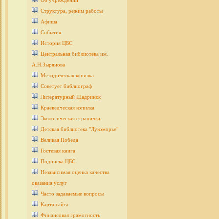
Об учреждении
Структура, режим работы
Афиша
События
История ЦБС
Центральная библиотека им.
А.Н.Зырянова
Методическая копилка
Советует библиограф
Литературный Шадринск
Краеведческая копилка
Экологическая страничка
Детcкая библиотека "Лукоморье"
Великая Победа
Гостевая книга
Подписка ЦБС
Независимая оценка качества
оказания услуг
Часто задаваемые вопросы
Карта сайта
Финансовая грамотность