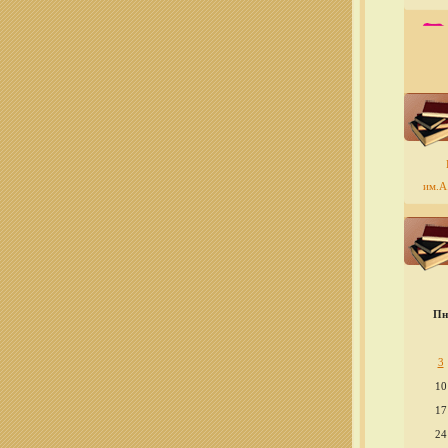
им.А.
Пн
3
10
17
24