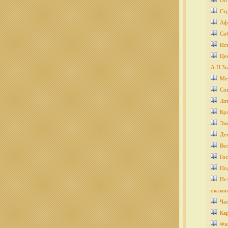
Об
Ст
Аф
Со
Ис
Цен
А.Н.Зы
Ме
Со
Ли
Кра
Эко
Дет
Ве
Гос
По
Нез
оказан
Ча
Кар
Фи