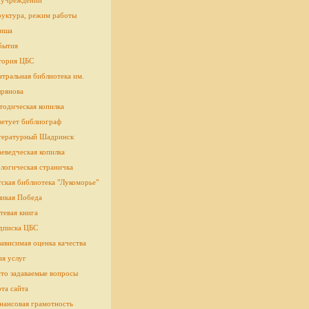
 учреждении
руктура, режим работы
иша
бытия
тория ЦБС
тральная библиотека им.
рянова
тодическая копилка
ветует библиограф
тературный Шадринск
еведческая копилка
логическая страничка
cкая библиотека "Лукоморье"
ликая Победа
тевая книга
дписка ЦБС
ависимая оценка качества
ия услуг
сто задаваемые вопросы
та сайта
нансовая грамотность