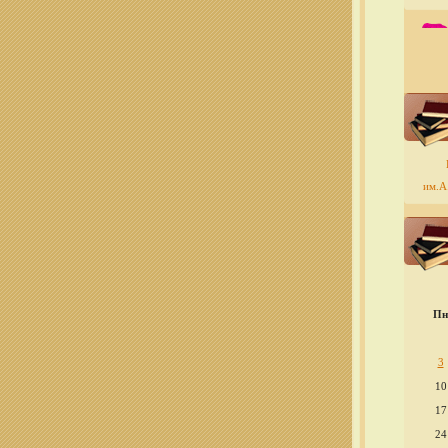
им.А.
Пн
3
10
17
24