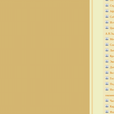
Об
Ст
Аф
Со
Ис
Цен
А.Н.Зы
Ме
Со
Ли
Кра
Эко
Дет
Ве
Гос
По
Нез
оказан
Ча
Кар
Фи