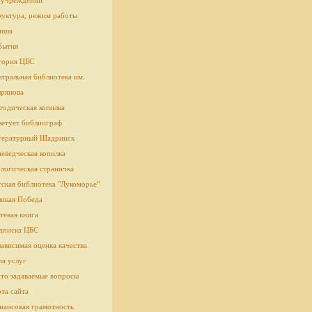
 учреждении
руктура, режим работы
иша
бытия
тория ЦБС
тральная библиотека им.
рянова
тодическая копилка
ветует библиограф
тературный Шадринск
еведческая копилка
логическая страничка
cкая библиотека "Лукоморье"
ликая Победа
тевая книга
дписка ЦБС
ависимая оценка качества
ия услуг
сто задаваемые вопросы
та сайта
нансовая грамотность