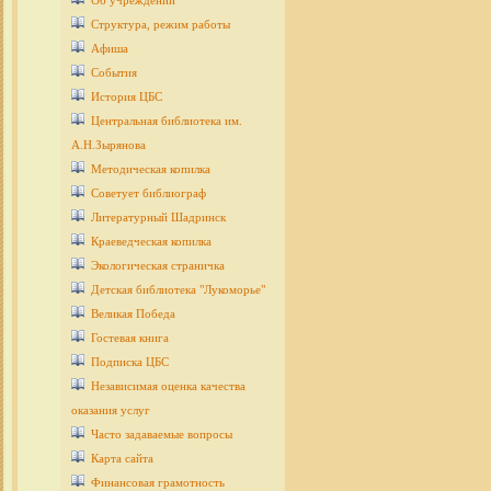
Об учреждении
Структура, режим работы
Афиша
События
История ЦБС
Центральная библиотека им.
А.Н.Зырянова
Методическая копилка
Советует библиограф
Литературный Шадринск
Краеведческая копилка
Экологическая страничка
Детcкая библиотека "Лукоморье"
Великая Победа
Гостевая книга
Подписка ЦБС
Независимая оценка качества
оказания услуг
Часто задаваемые вопросы
Карта сайта
Финансовая грамотность