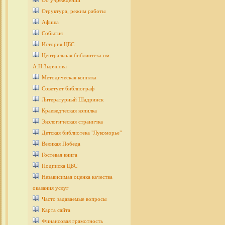
Об учреждении
Структура, режим работы
Афиша
События
История ЦБС
Центральная библиотека им.
А.Н.Зырянова
Методическая копилка
Советует библиограф
Литературный Шадринск
Краеведческая копилка
Экологическая страничка
Детcкая библиотека "Лукоморье"
Великая Победа
Гостевая книга
Подписка ЦБС
Независимая оценка качества
оказания услуг
Часто задаваемые вопросы
Карта сайта
Финансовая грамотность