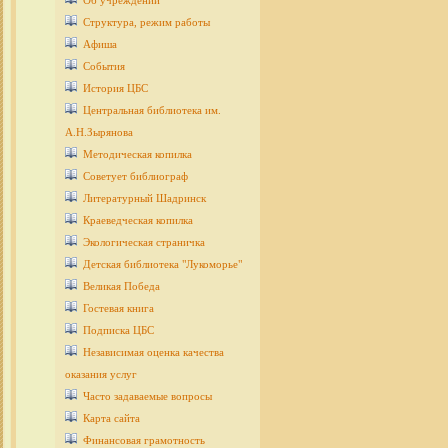
Об учреждении
Структура, режим работы
Афиша
События
История ЦБС
Центральная библиотека им.
А.Н.Зырянова
Методическая копилка
Советует библиограф
Литературный Шадринск
Краеведческая копилка
Экологическая страничка
Детcкая библиотека "Лукоморье"
Великая Победа
Гостевая книга
Подписка ЦБС
Независимая оценка качества
оказания услуг
Часто задаваемые вопросы
Карта сайта
Финансовая грамотность