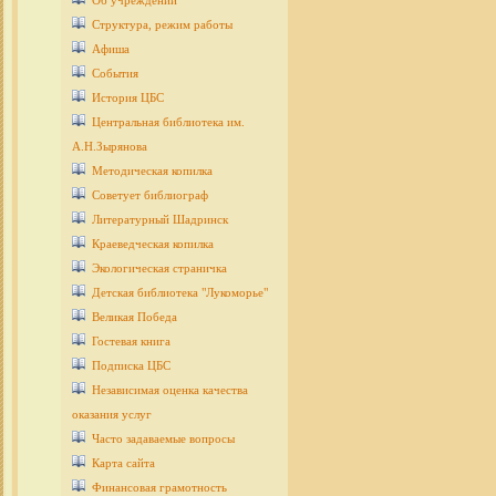
Об учреждении
Структура, режим работы
Афиша
События
История ЦБС
Центральная библиотека им.
А.Н.Зырянова
Методическая копилка
Советует библиограф
Литературный Шадринск
Краеведческая копилка
Экологическая страничка
Детcкая библиотека "Лукоморье"
Великая Победа
Гостевая книга
Подписка ЦБС
Независимая оценка качества
оказания услуг
Часто задаваемые вопросы
Карта сайта
Финансовая грамотность