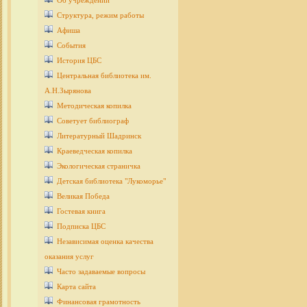
Об учреждении
Структура, режим работы
Афиша
События
История ЦБС
Центральная библиотека им.
А.Н.Зырянова
Методическая копилка
Советует библиограф
Литературный Шадринск
Краеведческая копилка
Экологическая страничка
Детcкая библиотека "Лукоморье"
Великая Победа
Гостевая книга
Подписка ЦБС
Независимая оценка качества
оказания услуг
Часто задаваемые вопросы
Карта сайта
Финансовая грамотность