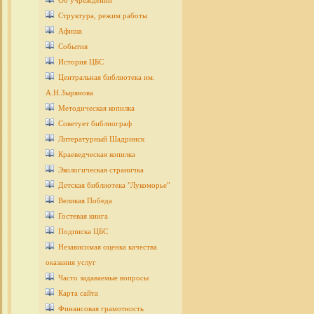
Об учреждении
Структура, режим работы
Афиша
События
История ЦБС
Центральная библиотека им.
А.Н.Зырянова
Методическая копилка
Советует библиограф
Литературный Шадринск
Краеведческая копилка
Экологическая страничка
Детcкая библиотека "Лукоморье"
Великая Победа
Гостевая книга
Подписка ЦБС
Независимая оценка качества
оказания услуг
Часто задаваемые вопросы
Карта сайта
Финансовая грамотность