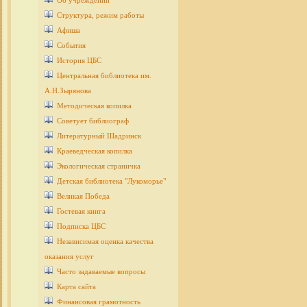
Об учреждении
Структура, режим работы
Афиша
События
История ЦБС
Центральная библиотека им.
А.Н.Зырянова
Методическая копилка
Советует библиограф
Литературный Шадринск
Краеведческая копилка
Экологическая страничка
Детcкая библиотека "Лукоморье"
Великая Победа
Гостевая книга
Подписка ЦБС
Независимая оценка качества
оказания услуг
Часто задаваемые вопросы
Карта сайта
Финансовая грамотность