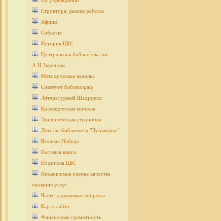
Об учреждении
Структура, режим работы
Афиша
События
История ЦБС
Центральная библиотека им.
А.Н.Зырянова
Методическая копилка
Советует библиограф
Литературный Шадринск
Краеведческая копилка
Экологическая страничка
Детcкая библиотека "Лукоморье"
Великая Победа
Гостевая книга
Подписка ЦБС
Независимая оценка качества
оказания услуг
Часто задаваемые вопросы
Карта сайта
Финансовая грамотность