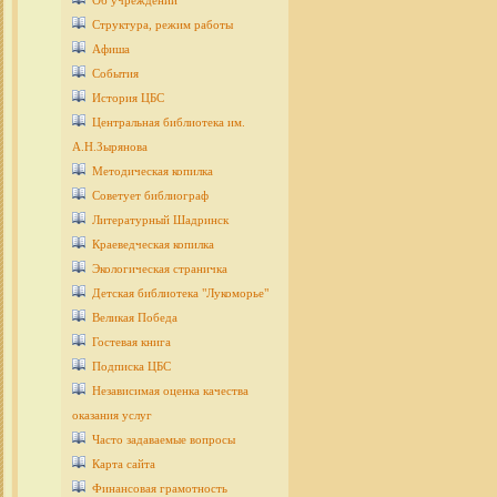
Об учреждении
Структура, режим работы
Афиша
События
История ЦБС
Центральная библиотека им.
А.Н.Зырянова
Методическая копилка
Советует библиограф
Литературный Шадринск
Краеведческая копилка
Экологическая страничка
Детcкая библиотека "Лукоморье"
Великая Победа
Гостевая книга
Подписка ЦБС
Независимая оценка качества
оказания услуг
Часто задаваемые вопросы
Карта сайта
Финансовая грамотность