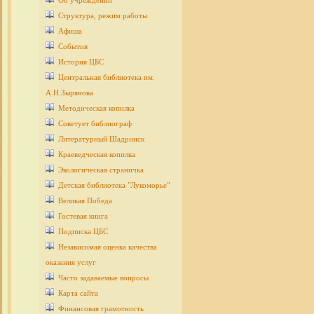
Об учреждении
Структура, режим работы
Афиша
События
История ЦБС
Центральная библиотека им.
А.Н.Зырянова
Методическая копилка
Советует библиограф
Литературный Шадринск
Краеведческая копилка
Экологическая страничка
Детcкая библиотека "Лукоморье"
Великая Победа
Гостевая книга
Подписка ЦБС
Независимая оценка качества
оказания услуг
Часто задаваемые вопросы
Карта сайта
Финансовая грамотность