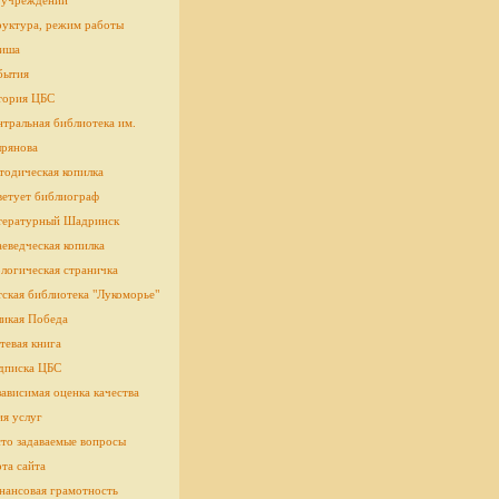
 учреждении
руктура, режим работы
иша
бытия
тория ЦБС
тральная библиотека им.
рянова
тодическая копилка
ветует библиограф
тературный Шадринск
еведческая копилка
логическая страничка
cкая библиотека "Лукоморье"
ликая Победа
тевая книга
дписка ЦБС
ависимая оценка качества
ия услуг
сто задаваемые вопросы
та сайта
нансовая грамотность