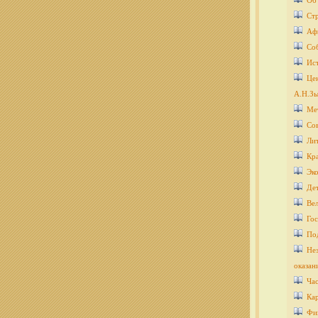
Об
Ст
Аф
Со
Ис
Цен
А.Н.Зы
Ме
Со
Ли
Кра
Эко
Дет
Ве
Гос
По
Нез
оказан
Ча
Кар
Фи