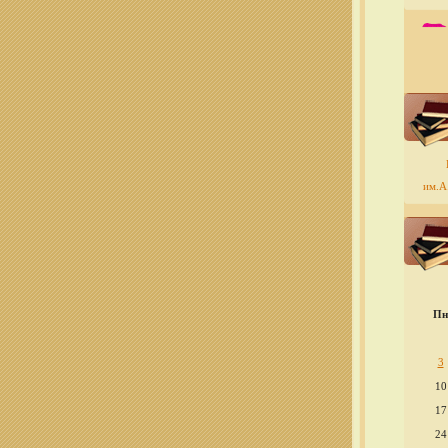
им.А.
Пн
3
10
17
24