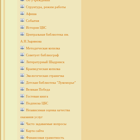
Об учреждении
Структура, режим работы
Афиша
События
История ЦБС
Центральная библиотека им.
А.Н.Зырянова
Методическая копилка
Советует библиограф
Литературный Шадринск
Краеведческая копилка
Экологическая страничка
Детcкая библиотека "Лукоморье"
Великая Победа
Гостевая книга
Подписка ЦБС
Независимая оценка качества
оказания услуг
Часто задаваемые вопросы
Карта сайта
Финансовая грамотность