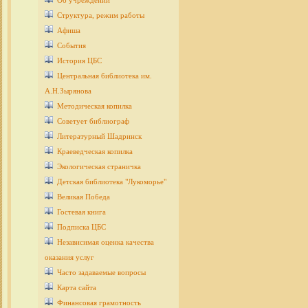
Об учреждении
Структура, режим работы
Афиша
События
История ЦБС
Центральная библиотека им.
А.Н.Зырянова
Методическая копилка
Советует библиограф
Литературный Шадринск
Краеведческая копилка
Экологическая страничка
Детcкая библиотека "Лукоморье"
Великая Победа
Гостевая книга
Подписка ЦБС
Независимая оценка качества
оказания услуг
Часто задаваемые вопросы
Карта сайта
Финансовая грамотность