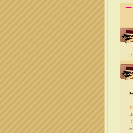
им.А.
Пн
3
10
17
24