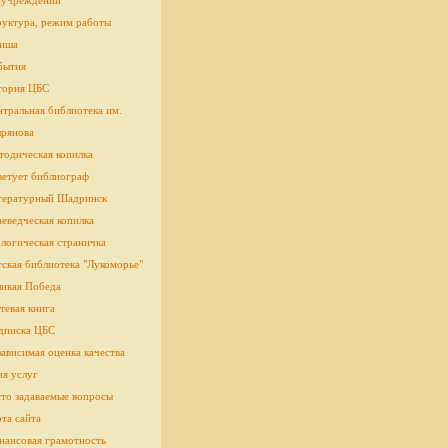
 учреждении
руктура, режим работы
иша
бытия
тория ЦБС
тральная библиотека им.
рянова
тодическая копилка
ветует библиограф
тературный Шадринск
еведческая копилка
логическая страничка
cкая библиотека "Лукоморье"
ликая Победа
тевая книга
дписка ЦБС
ависимая оценка качества
ия услуг
сто задаваемые вопросы
та сайта
нансовая грамотность