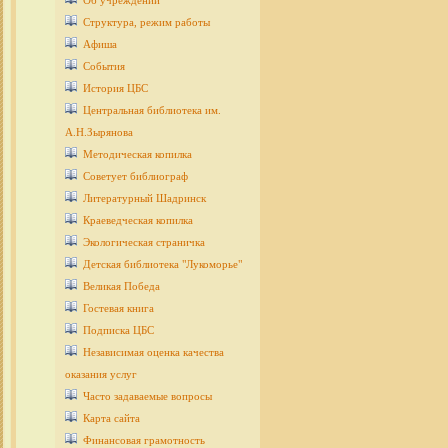
Об учреждении
Структура, режим работы
Афиша
События
История ЦБС
Центральная библиотека им.
А.Н.Зырянова
Методическая копилка
Советует библиограф
Литературный Шадринск
Краеведческая копилка
Экологическая страничка
Детcкая библиотека "Лукоморье"
Великая Победа
Гостевая книга
Подписка ЦБС
Независимая оценка качества
оказания услуг
Часто задаваемые вопросы
Карта сайта
Финансовая грамотность