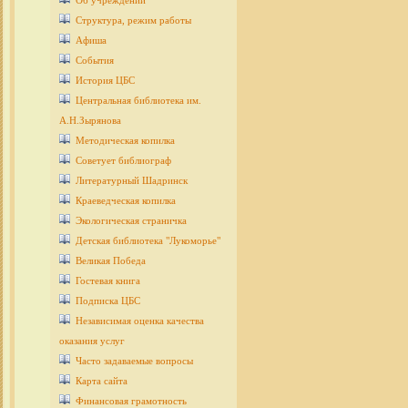
Об учреждении
Структура, режим работы
Афиша
События
История ЦБС
Центральная библиотека им.
А.Н.Зырянова
Методическая копилка
Советует библиограф
Литературный Шадринск
Краеведческая копилка
Экологическая страничка
Детcкая библиотека "Лукоморье"
Великая Победа
Гостевая книга
Подписка ЦБС
Независимая оценка качества
оказания услуг
Часто задаваемые вопросы
Карта сайта
Финансовая грамотность