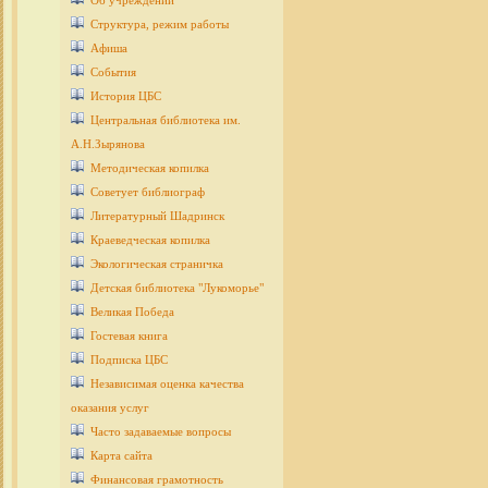
Об учреждении
Структура, режим работы
Афиша
События
История ЦБС
Центральная библиотека им.
А.Н.Зырянова
Методическая копилка
Советует библиограф
Литературный Шадринск
Краеведческая копилка
Экологическая страничка
Детcкая библиотека "Лукоморье"
Великая Победа
Гостевая книга
Подписка ЦБС
Независимая оценка качества
оказания услуг
Часто задаваемые вопросы
Карта сайта
Финансовая грамотность