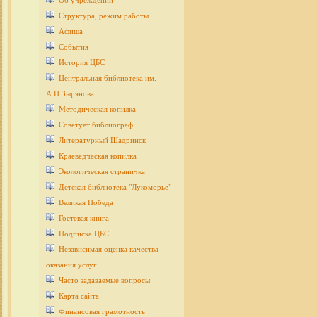
Об учреждении
Структура, режим работы
Афиша
События
История ЦБС
Центральная библиотека им.
А.Н.Зырянова
Методическая копилка
Советует библиограф
Литературный Шадринск
Краеведческая копилка
Экологическая страничка
Детcкая библиотека "Лукоморье"
Великая Победа
Гостевая книга
Подписка ЦБС
Независимая оценка качества
оказания услуг
Часто задаваемые вопросы
Карта сайта
Финансовая грамотность