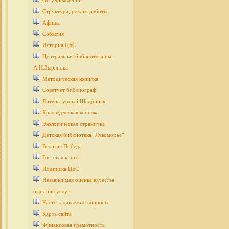
Об учреждении
Структура, режим работы
Афиша
События
История ЦБС
Центральная библиотека им.
А.Н.Зырянова
Методическая копилка
Советует библиограф
Литературный Шадринск
Краеведческая копилка
Экологическая страничка
Детcкая библиотека "Лукоморье"
Великая Победа
Гостевая книга
Подписка ЦБС
Независимая оценка качества
оказания услуг
Часто задаваемые вопросы
Карта сайта
Финансовая грамотность