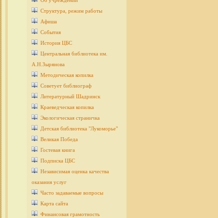
Об учреждении
Структура, режим работы
Афиша
События
История ЦБС
Центральная библиотека им.
А.Н.Зырянова
Методическая копилка
Советует библиограф
Литературный Шадринск
Краеведческая копилка
Экологическая страничка
Детcкая библиотека "Лукоморье"
Великая Победа
Гостевая книга
Подписка ЦБС
Независимая оценка качества
оказания услуг
Часто задаваемые вопросы
Карта сайта
Финансовая грамотность