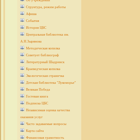
Об учреждении
Структура, режим работы
Афиша
События
История ЦБС
Центральная библиотека им.
А.Н.Зырянова
Методическая копилка
Советует библиограф
Литературный Шадринск
Краеведческая копилка
Экологическая страничка
Детcкая библиотека "Лукоморье"
Великая Победа
Гостевая книга
Подписка ЦБС
Независимая оценка качества
оказания услуг
Часто задаваемые вопросы
Карта сайта
Финансовая грамотность