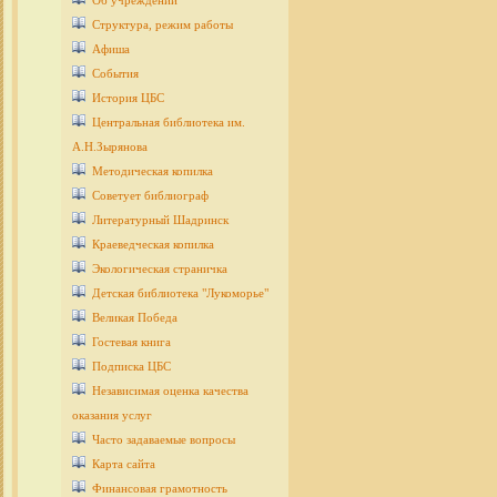
Об учреждении
Структура, режим работы
Афиша
События
История ЦБС
Центральная библиотека им.
А.Н.Зырянова
Методическая копилка
Советует библиограф
Литературный Шадринск
Краеведческая копилка
Экологическая страничка
Детcкая библиотека "Лукоморье"
Великая Победа
Гостевая книга
Подписка ЦБС
Независимая оценка качества
оказания услуг
Часто задаваемые вопросы
Карта сайта
Финансовая грамотность