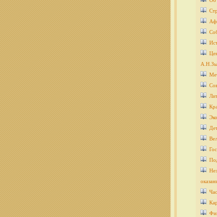
Об
Ст
Аф
Со
Ис
Цен
А.Н.Зы
Ме
Со
Ли
Кра
Эко
Дет
Ве
Гос
По
Нез
оказан
Ча
Кар
Фи