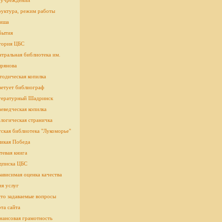
 учреждении
руктура, режим работы
иша
бытия
тория ЦБС
тральная библиотека им.
рянова
тодическая копилка
ветует библиограф
тературный Шадринск
еведческая копилка
логическая страничка
cкая библиотека "Лукоморье"
ликая Победа
тевая книга
дписка ЦБС
ависимая оценка качества
ия услуг
сто задаваемые вопросы
та сайта
нансовая грамотность