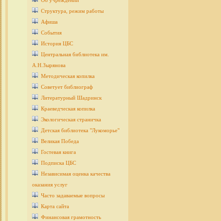
Об учреждении
Структура, режим работы
Афиша
События
История ЦБС
Центральная библиотека им.
А.Н.Зырянова
Методическая копилка
Советует библиограф
Литературный Шадринск
Краеведческая копилка
Экологическая страничка
Детcкая библиотека "Лукоморье"
Великая Победа
Гостевая книга
Подписка ЦБС
Независимая оценка качества
оказания услуг
Часто задаваемые вопросы
Карта сайта
Финансовая грамотность