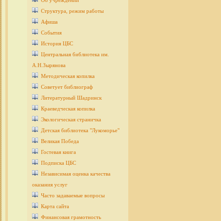
Об учреждении
Структура, режим работы
Афиша
События
История ЦБС
Центральная библиотека им.
А.Н.Зырянова
Методическая копилка
Советует библиограф
Литературный Шадринск
Краеведческая копилка
Экологическая страничка
Детcкая библиотека "Лукоморье"
Великая Победа
Гостевая книга
Подписка ЦБС
Независимая оценка качества
оказания услуг
Часто задаваемые вопросы
Карта сайта
Финансовая грамотность