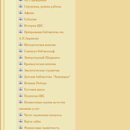
Об учреждении
Структура, режим работы
Афиша
События
История ЦБС
Центральная библиотека им.
А.Н.Зырянова
Методическая копилка
Советует библиограф
Литературный Шадринск
Краеведческая копилка
Экологическая страничка
Детcкая библиотека "Лукоморье"
Великая Победа
Гостевая книга
Подписка ЦБС
Независимая оценка качества
оказания услуг
Часто задаваемые вопросы
Карта сайта
Финансовая грамотность