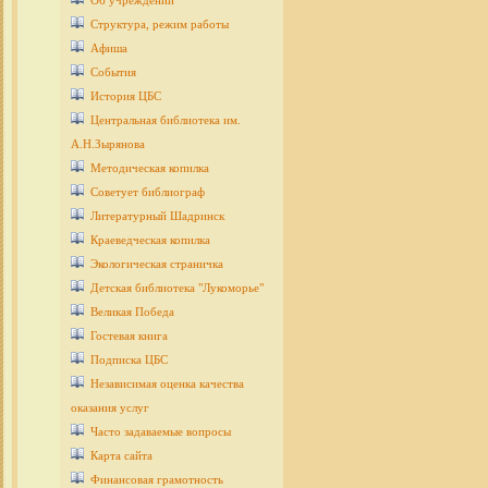
Об учреждении
Структура, режим работы
Афиша
События
История ЦБС
Центральная библиотека им.
А.Н.Зырянова
Методическая копилка
Советует библиограф
Литературный Шадринск
Краеведческая копилка
Экологическая страничка
Детcкая библиотека "Лукоморье"
Великая Победа
Гостевая книга
Подписка ЦБС
Независимая оценка качества
оказания услуг
Часто задаваемые вопросы
Карта сайта
Финансовая грамотность