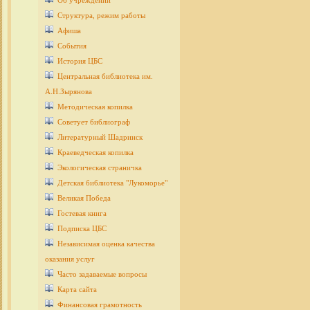
Об учреждении
Структура, режим работы
Афиша
События
История ЦБС
Центральная библиотека им.
А.Н.Зырянова
Методическая копилка
Советует библиограф
Литературный Шадринск
Краеведческая копилка
Экологическая страничка
Детcкая библиотека "Лукоморье"
Великая Победа
Гостевая книга
Подписка ЦБС
Независимая оценка качества
оказания услуг
Часто задаваемые вопросы
Карта сайта
Финансовая грамотность