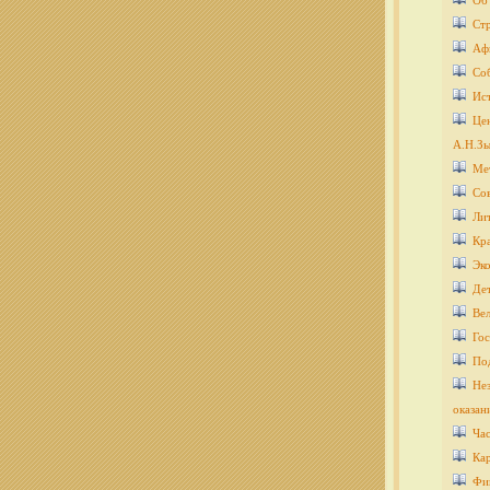
Об
Ст
Аф
Со
Ис
Цен
А.Н.Зы
Ме
Со
Ли
Кра
Эко
Дет
Ве
Гос
По
Нез
оказан
Ча
Кар
Фи