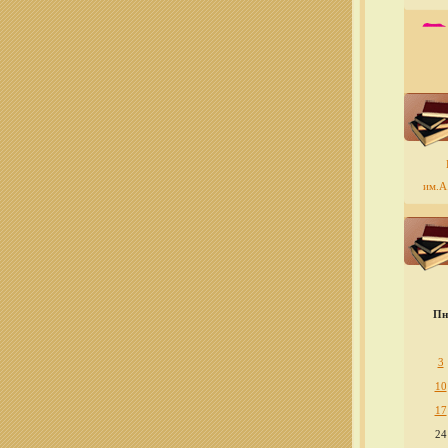
им.А.
Пн
3
10
17
24