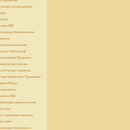
 учреждении
руктура, режим работы
иша
бытия
тория ЦБС
тральная библиотека им.
рянова
тодическая копилка
ветует библиограф
тературный Шадринск
еведческая копилка
логическая страничка
cкая библиотека "Лукоморье"
ликая Победа
тевая книга
дписка ЦБС
ависимая оценка качества
ия услуг
сто задаваемые вопросы
та сайта
нансовая грамотность