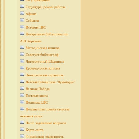
Об учреждении
Структура, режим работы
Афиша
События
История ЦБС
Центральная библиотека им.
А.Н.Зырянова
Методическая копилка
Советует библиограф
Литературный Шадринск
Краеведческая копилка
Экологическая страничка
Детcкая библиотека "Лукоморье"
Великая Победа
Гостевая книга
Подписка ЦБС
Независимая оценка качества
оказания услуг
Часто задаваемые вопросы
Карта сайта
Финансовая грамотность