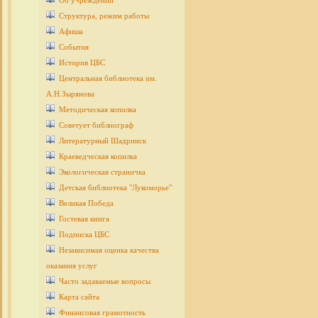
Об учреждении
Структура, режим работы
Афиша
События
История ЦБС
Центральная библиотека им.
А.Н.Зырянова
Методическая копилка
Советует библиограф
Литературный Шадринск
Краеведческая копилка
Экологическая страничка
Детcкая библиотека "Лукоморье"
Великая Победа
Гостевая книга
Подписка ЦБС
Независимая оценка качества
оказания услуг
Часто задаваемые вопросы
Карта сайта
Финансовая грамотность