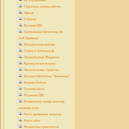
Об учреждении
Структура, режим работы
Афиша
События
История ЦБС
Центральная библиотека им.
А.Н.Зырянова
Методическая копилка
Советует библиограф
Литературный Шадринск
Краеведческая копилка
Экологическая страничка
Детcкая библиотека "Лукоморье"
Великая Победа
Гостевая книга
Подписка ЦБС
Независимая оценка качества
оказания услуг
Часто задаваемые вопросы
Карта сайта
Финансовая грамотность