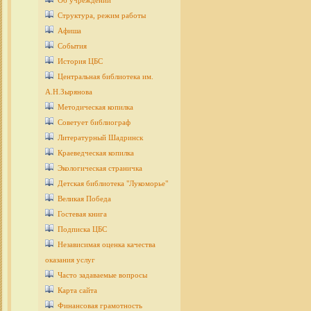
Об учреждении
Структура, режим работы
Афиша
События
История ЦБС
Центральная библиотека им.
А.Н.Зырянова
Методическая копилка
Советует библиограф
Литературный Шадринск
Краеведческая копилка
Экологическая страничка
Детcкая библиотека "Лукоморье"
Великая Победа
Гостевая книга
Подписка ЦБС
Независимая оценка качества
оказания услуг
Часто задаваемые вопросы
Карта сайта
Финансовая грамотность