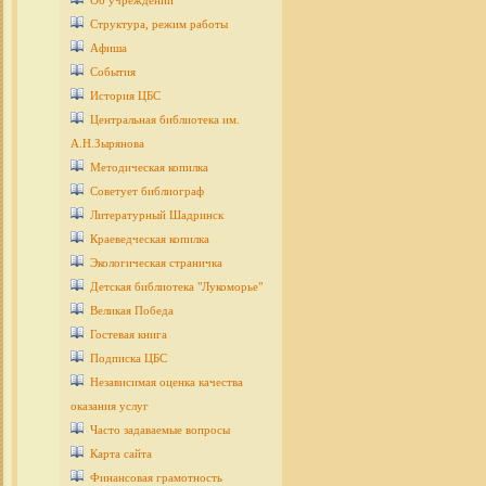
Об учреждении
Структура, режим работы
Афиша
События
История ЦБС
Центральная библиотека им.
А.Н.Зырянова
Методическая копилка
Советует библиограф
Литературный Шадринск
Краеведческая копилка
Экологическая страничка
Детcкая библиотека "Лукоморье"
Великая Победа
Гостевая книга
Подписка ЦБС
Независимая оценка качества
оказания услуг
Часто задаваемые вопросы
Карта сайта
Финансовая грамотность