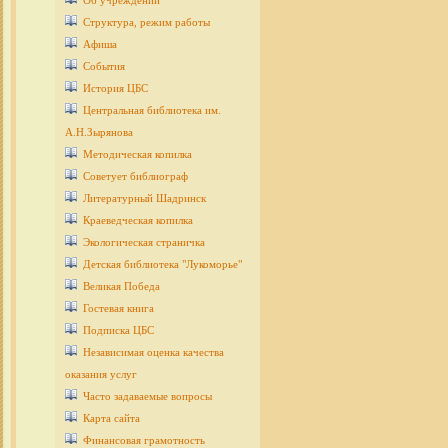
Об учреждении
Структура, режим работы
Афиша
События
История ЦБС
Центральная библиотека им.
А.Н.Зырянова
Методическая копилка
Советует библиограф
Литературный Шадринск
Краеведческая копилка
Экологическая страничка
Детcкая библиотека "Лукоморье"
Великая Победа
Гостевая книга
Подписка ЦБС
Независимая оценка качества
оказания услуг
Часто задаваемые вопросы
Карта сайта
Финансовая грамотность