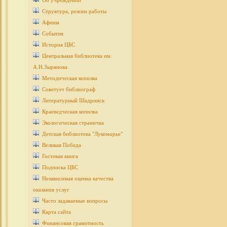
Об учреждении
Структура, режим работы
Афиша
События
История ЦБС
Центральная библиотека им.
А.Н.Зырянова
Методическая копилка
Советует библиограф
Литературный Шадринск
Краеведческая копилка
Экологическая страничка
Детcкая библиотека "Лукоморье"
Великая Победа
Гостевая книга
Подписка ЦБС
Независимая оценка качества
оказания услуг
Часто задаваемые вопросы
Карта сайта
Финансовая грамотность