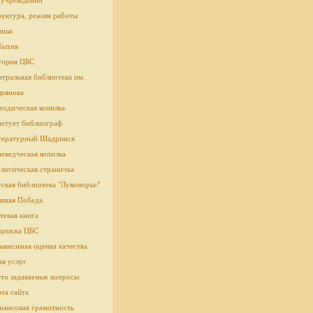
 учреждении
руктура, режим работы
иша
бытия
тория ЦБС
тральная библиотека им.
рянова
тодическая копилка
ветует библиограф
тературный Шадринск
еведческая копилка
логическая страничка
cкая библиотека "Лукоморье"
ликая Победа
тевая книга
дписка ЦБС
ависимая оценка качества
ия услуг
сто задаваемые вопросы
та сайта
нансовая грамотность