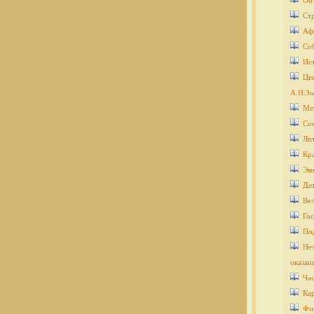
Об
Ст
Аф
Со
Ис
Цен
А.Н.Зы
Ме
Со
Ли
Кра
Эко
Дет
Ве
Гос
По
Нез
оказан
Ча
Кар
Фи