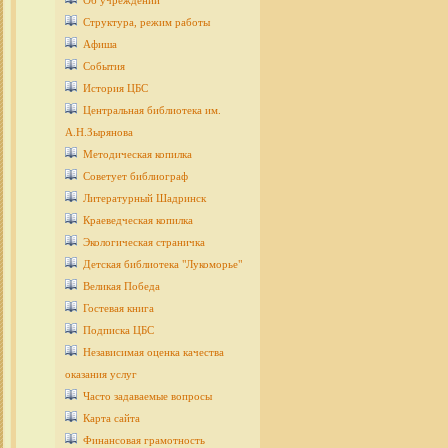
Об учреждении
Структура, режим работы
Афиша
События
История ЦБС
Центральная библиотека им.
А.Н.Зырянова
Методическая копилка
Советует библиограф
Литературный Шадринск
Краеведческая копилка
Экологическая страничка
Детcкая библиотека "Лукоморье"
Великая Победа
Гостевая книга
Подписка ЦБС
Независимая оценка качества
оказания услуг
Часто задаваемые вопросы
Карта сайта
Финансовая грамотность