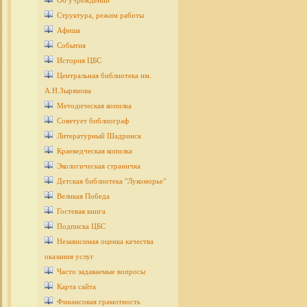
Об учреждении
Структура, режим работы
Афиша
События
История ЦБС
Центральная библиотека им.
А.Н.Зырянова
Методическая копилка
Советует библиограф
Литературный Шадринск
Краеведческая копилка
Экологическая страничка
Детcкая библиотека "Лукоморье"
Великая Победа
Гостевая книга
Подписка ЦБС
Независимая оценка качества
оказания услуг
Часто задаваемые вопросы
Карта сайта
Финансовая грамотность