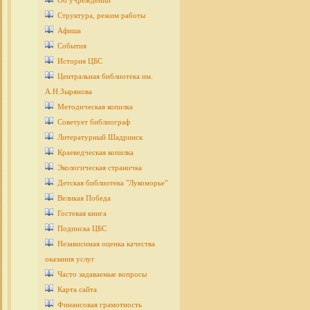
Об учреждении
Структура, режим работы
Афиша
События
История ЦБС
Центральная библиотека им.
А.Н.Зырянова
Методическая копилка
Советует библиограф
Литературный Шадринск
Краеведческая копилка
Экологическая страничка
Детcкая библиотека "Лукоморье"
Великая Победа
Гостевая книга
Подписка ЦБС
Независимая оценка качества
оказания услуг
Часто задаваемые вопросы
Карта сайта
Финансовая грамотность