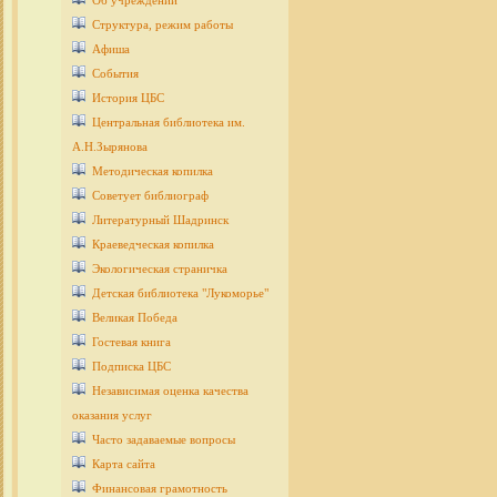
Об учреждении
Структура, режим работы
Афиша
События
История ЦБС
Центральная библиотека им.
А.Н.Зырянова
Методическая копилка
Советует библиограф
Литературный Шадринск
Краеведческая копилка
Экологическая страничка
Детcкая библиотека "Лукоморье"
Великая Победа
Гостевая книга
Подписка ЦБС
Независимая оценка качества
оказания услуг
Часто задаваемые вопросы
Карта сайта
Финансовая грамотность