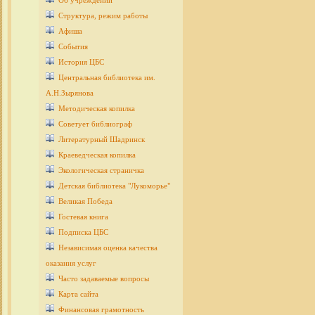
Об учреждении
Структура, режим работы
Афиша
События
История ЦБС
Центральная библиотека им.
А.Н.Зырянова
Методическая копилка
Советует библиограф
Литературный Шадринск
Краеведческая копилка
Экологическая страничка
Детcкая библиотека "Лукоморье"
Великая Победа
Гостевая книга
Подписка ЦБС
Независимая оценка качества
оказания услуг
Часто задаваемые вопросы
Карта сайта
Финансовая грамотность