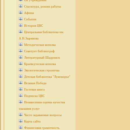
Об учреждении
Структура, режим работы
Афиша
События
История ЦБС
Центральная библиотека им.
А.Н.Зырянова
Методическая копилка
Советует библиограф
Литературный Шадринск
Краеведческая копилка
Экологическая страничка
Детcкая библиотека "Лукоморье"
Великая Победа
Гостевая книга
Подписка ЦБС
Независимая оценка качества
оказания услуг
Часто задаваемые вопросы
Карта сайта
Финансовая грамотность