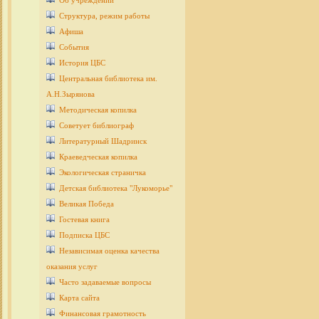
Об учреждении
Структура, режим работы
Афиша
События
История ЦБС
Центральная библиотека им.
А.Н.Зырянова
Методическая копилка
Советует библиограф
Литературный Шадринск
Краеведческая копилка
Экологическая страничка
Детcкая библиотека "Лукоморье"
Великая Победа
Гостевая книга
Подписка ЦБС
Независимая оценка качества
оказания услуг
Часто задаваемые вопросы
Карта сайта
Финансовая грамотность